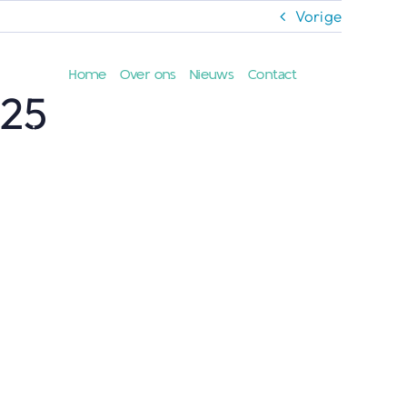
Vorige
Home
Over ons
Nieuws
Contact
.25
nsoring
Vrijwilliger
Vriend van de show