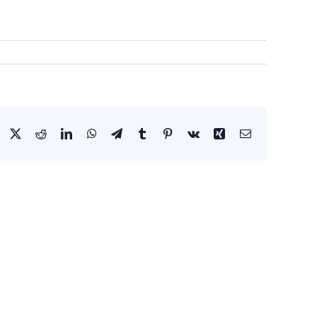
Facebook
X
Reddit
LinkedIn
WhatsApp
Telegram
Tumblr
Pinterest
Vk
Xing
E-
mail