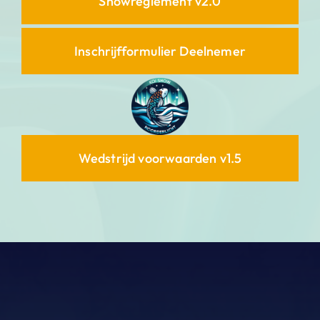
Showreglement v2.0
Inschrijfformulier Deelnemer
Wedstrijd voorwaarden v1.5